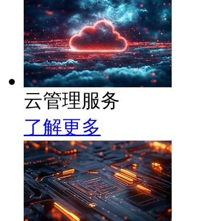
云管理服务
了解更多