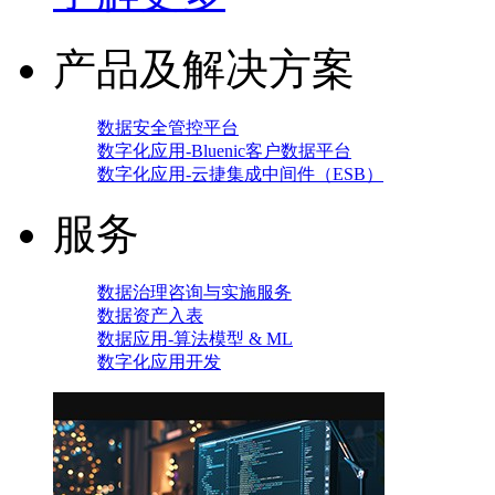
产品及解决方案
数据安全管控平台
数字化应用-Bluenic客户数据平台
数字化应用-云捷集成中间件（ESB）
服务
数据治理咨询与实施服务
数据资产入表
数据应用-算法模型 & ML
数字化应用开发