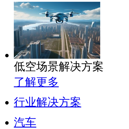
低空场景解决方案
了解更多
行业解决方案
汽车