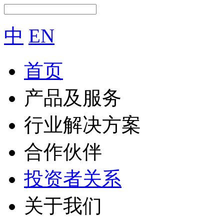
中
EN
首页
产品及服务
行业解决方案
合作伙伴
投资者关系
关于我们