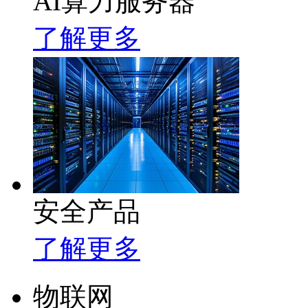
AI算力服务器
了解更多
安全产品
了解更多
物联网