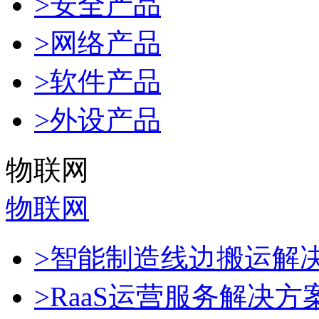
>安全产品
>网络产品
>软件产品
>外设产品
物联网
物联网
>智能制造线边搬运解
>RaaS运营服务解决方