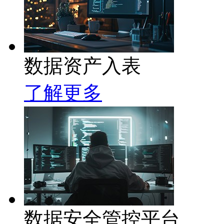
数据资产入表
了解更多
数据安全管控平台