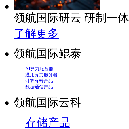
领航国际研云 研制一
了解更多
领航国际鲲泰
AI算力服务器
通用算力服务器
计算终端产品
数据通信产品
领航国际云科
存储产品