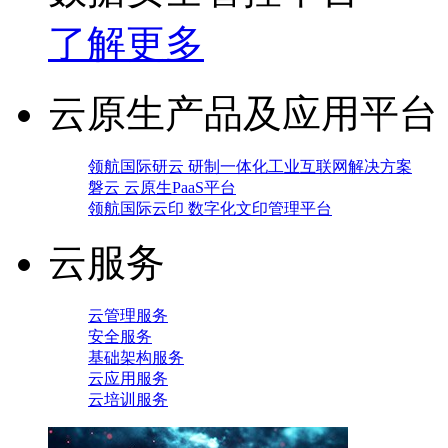
了解更多
云原生产品及应用平台
领航国际研云 研制一体化工业互联网解决方案
磐云 云原生PaaS平台
领航国际云印 数字化文印管理平台
云服务
云管理服务
安全服务
基础架构服务
云应用服务
云培训服务