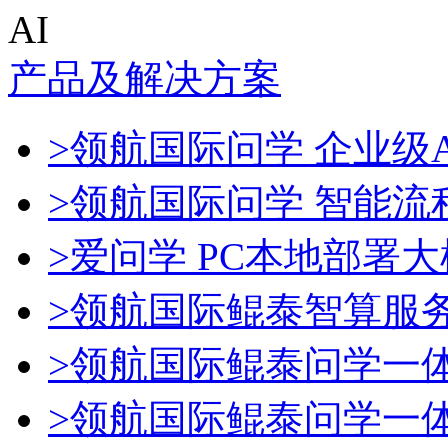
AI
产品及解决方案
>领航国际问学 企业级A
>领航国际问学 智能流
>爱问学 PC本地部署
>领航国际鲲泰智算服
>领航国际鲲泰问学一
>领航国际鲲泰问学一体机